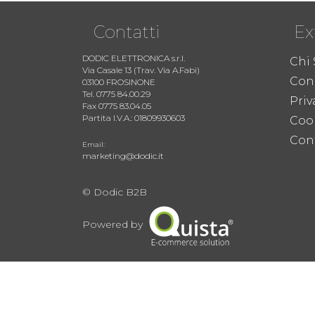
Contatti
Ex
DODIC ELETTRONICA s.r.l.
Chi
Via Casale 13 (Trav. Via A.Fabi)
Cond
03100 FROSINONE
Tel. 0775 84.00.29
Priv
Fax 0775 83.04.05
Partita I.V.A.: 01809930603
Coo
Cont
Email:
marketing@dodic.it
© Dodic B2B
Powered by