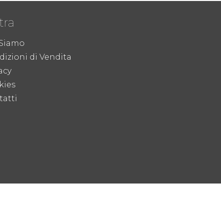
tra
 Siamo
izioni di Vendita
acy
kies
atti