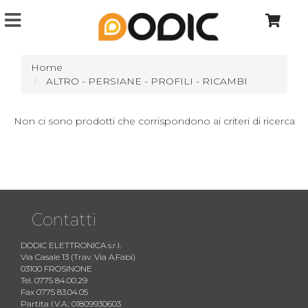
Home
ALTRO - PERSIANE - PROFILI - RICAMBI
Non ci sono prodotti che corrispondono ai criteri di ricerca
Contatti
DODIC ELETTRONICA s.r.l.
Via Casale 13 (Trav. Via A.Fabi)
03100 FROSINONE
Tel. 0775 84.00.29
Fax 0775 83.04.05
Partita I.V.A.: 01809930603