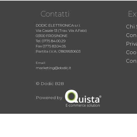
Contatti
Ex
DODIC ELETTRONICA s.r.l.
Chi
Via Casale 13 (Trav. Via A.Fabi)
Cond
03100 FROSINONE
Tel. 0775 84.00.29
Priv
Fax 0775 83.04.05
Partita I.V.A.: 01809930603
Coo
Cont
Email:
marketing@dodic.it
© Dodic B2B
Powered by