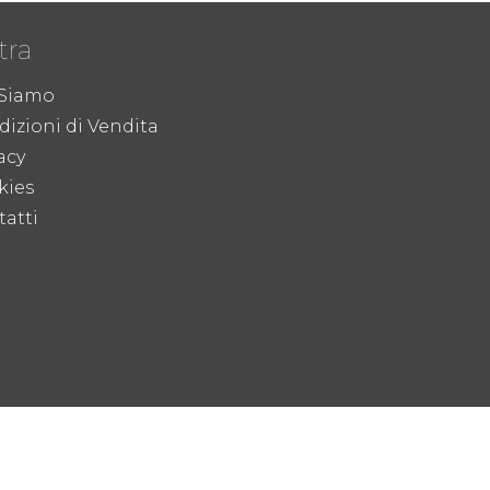
tra
 Siamo
izioni di Vendita
acy
kies
atti