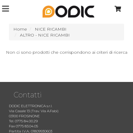
Home
NICE RICAMBI
ALTRO - NICE RICAMBI
Non ci sono prodotti che corrispondono ai criteri di ricerca
Contatti
DODIC ELETTRONICA s.r.l.
Via Casale 13 (Trav. Via A.Fabi)
03100 FROSINONE
Tel. 0775 84.00.29
Fax 0775 83.04.05
Partita I.V.A.: 01809930603