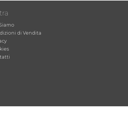
tra
 Siamo
izioni di Vendita
acy
kies
atti