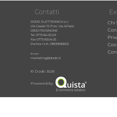
Contatti
Ex
DODIC ELETTRONICA s.r.l.
Chi
Via Casale 13 (Trav. Via A.Fabi)
Cond
03100 FROSINONE
Tel. 0775 84.00.29
Priv
Fax 0775 83.04.05
Partita I.V.A.: 01809930603
Coo
Cont
Email:
marketing@dodic.it
© Dodic B2B
Powered by