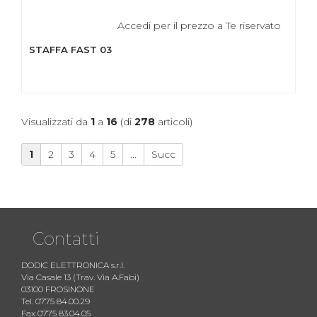
Accedi per il prezzo a Te riservato
STAFFA FAST 03
Visualizzati da
1
a
16
(di
278
articoli)
1
2
3
4
5
...
Succ
Contatti
DODIC ELETTRONICA s.r.l.
Via Casale 13 (Trav. Via A.Fabi)
03100 FROSINONE
Tel. 0775 84.00.29
Fax 0775 83.04.05