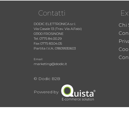
Contatti
Ex
DODIC ELETTRONICA s.r.l.
Chi
Via Casale 13 (Trav. Via A.Fabi)
Cond
03100 FROSINONE
Tel. 0775 84.00.29
Priv
Fax 0775 83.04.05
Partita I.V.A.: 01809930603
Coo
Cont
Email:
marketing@dodic.it
© Dodic B2B
Powered by