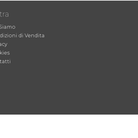
tra
 Siamo
izioni di Vendita
acy
kies
atti