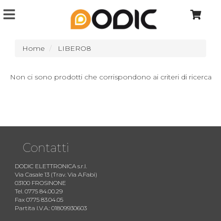
Home
LIBERO8
Non ci sono prodotti che corrispondono ai criteri di ricerca
Contatti
DODIC ELETTRONICA s.r.l.
Via Casale 13 (Trav. Via A.Fabi)
03100 FROSINONE
Tel. 0775 84.00.29
Fax 0775 83.04.05
Partita I.V.A.: 01809930603