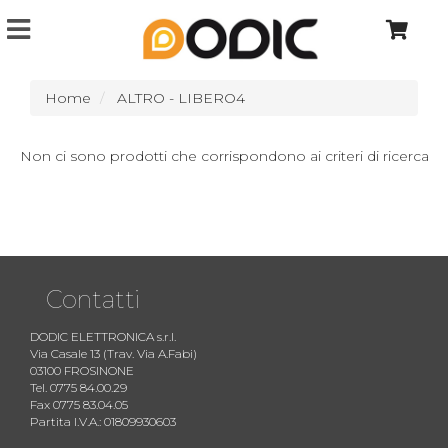
Home
ALTRO - LIBERO4
Non ci sono prodotti che corrispondono ai criteri di ricerca
Contatti
DODIC ELETTRONICA s.r.l.
Via Casale 13 (Trav. Via A.Fabi)
03100 FROSINONE
Tel. 0775 84.00.29
Fax 0775 83.04.05
Partita I.V.A.: 01809930603