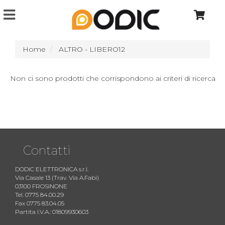
Home
ALTRO - LIBERO12
Non ci sono prodotti che corrispondono ai criteri di ricerca
Contatti
DODIC ELETTRONICA s.r.l.
Via Casale 13 (Trav. Via A.Fabi)
03100 FROSINONE
Tel. 0775 84.00.29
Fax 0775 83.04.05
Partita I.V.A.: 01809930603