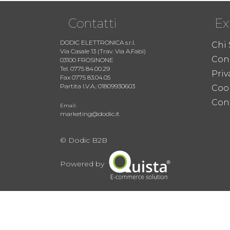
Contatti
Ex
DODIC ELETTRONICA s.r.l.
Chi
Via Casale 13 (Trav. Via A.Fabi)
Cond
03100 FROSINONE
Tel. 0775 84.00.29
Priv
Fax 0775 83.04.05
Partita I.V.A.: 01809930603
Coo
Cont
Email:
marketing@dodic.it
© Dodic B2B
Powered by