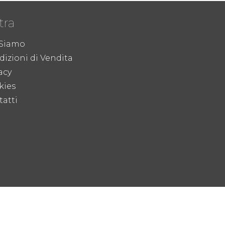
tra
 Siamo
izioni di Vendita
acy
kies
atti