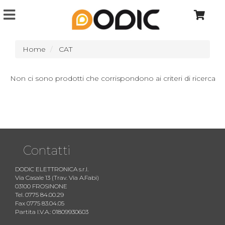
Home
CAT
Non ci sono prodotti che corrispondono ai criteri di ricerca
Contatti
DODIC ELETTRONICA s.r.l.
Via Casale 13 (Trav. Via A.Fabi)
03100 FROSINONE
Tel. 0775 84.00.29
Fax 0775 83.04.05
Partita I.V.A.: 01809930603