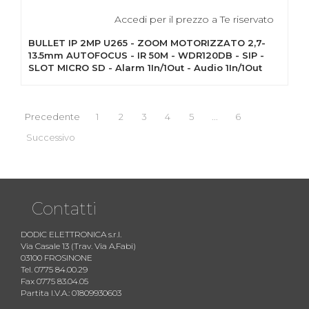
Accedi per il prezzo a Te riservato
BULLET IP 2MP U265 - ZOOM MOTORIZZATO 2,7-
13.5mm AUTOFOCUS - IR 50M - WDR120DB - SIP -
SLOT MICRO SD - Alarm 1In/1Out - Audio 1In/1Out
Precedente
1
2
3
4
5
...
6
Successivo
Contatti
DODIC ELETTRONICA s.r.l.
Via Casale 13 (Trav. Via A.Fabi)
03100 FROSINONE
Tel. 0775 84.00.29
Fax 0775 83.04.05
Partita I.V.A.: 01809930603