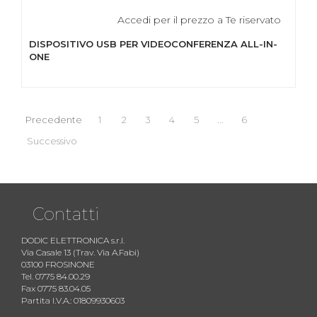
Accedi per il prezzo a Te riservato
DISPOSITIVO USB PER VIDEOCONFERENZA ALL-IN-
ONE
Precedente
1
2
3
4
5
...
6
Successivo
Contatti
DODIC ELETTRONICA s.r.l.
Via Casale 13 (Trav. Via A.Fabi)
03100 FROSINONE
Tel. 0775 84.00.29
Fax 0775 83.04.05
Partita I.V.A.: 01809930603