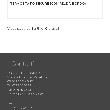
TERMOSTATO SECURE (CON RELÈ A BORDO)
Visualizzati da
1
a
6
(di
6
articoli)
Contatti
DODIC ELETTRONICA s.r.l.
Via Casale 13 (Trav. Via A.Fabi)
03100 FROSINONE
Tel. 0775 84.00.29
Fax 0775 83.04.05
Partita I.V.A.: 01809930603
Email:
marketing@dodic.it