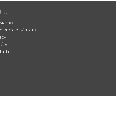
tra
 Siamo
izioni di Vendita
acy
kies
atti