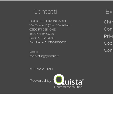
Contatti
Ex
DODIC ELETTRONICA s.r.l.
Chi
Via Casale 13 (Trav. Via A.Fabi)
Cond
03100 FROSINONE
Tel. 0775 84.00.29
Priv
Fax 0775 83.04.05
Partita I.V.A.: 01809930603
Coo
Cont
Email:
marketing@dodic.it
© Dodic B2B
Powered by