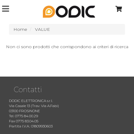
Home
VALUE
Non ci sono prodotti che corrispondono ai criteri di ricerca
Contatti
DODIC ELETTRONICA s.r.l.
Via Casale 13 (Trav. Via A.Fabi)
03100 FROSINONE
Tel. 0775 84.00.29
Fax 0775 83.04.05
Partita I.V.A.: 01809930603