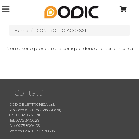
Home
CONTROLLO ACCESSI
Non ci sono prodotti che corrispondono ai criteri di ricerca
Contatti
DODIC ELETTRONICA s.r.l.
Via Casale 13 (Trav. Via A.Fabi)
03100 FROSINONE
Tel. 0775 84.00.29
Fax 0775 83.04.05
Partita I.V.A.: 01809930603