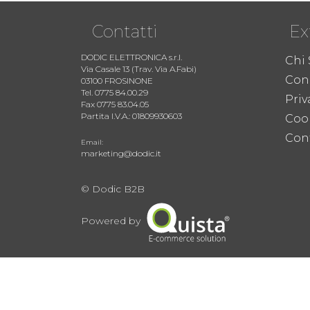
Contatti
Ex
DODIC ELETTRONICA s.r.l.
Chi
Via Casale 13 (Trav. Via A.Fabi)
Cond
03100 FROSINONE
Tel. 0775 84.00.29
Priv
Fax 0775 83.04.05
Partita I.V.A.: 01809930603
Coo
Cont
Email:
marketing@dodic.it
© Dodic B2B
Powered by