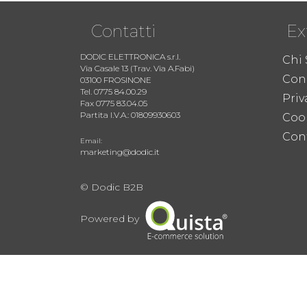
Contatti
Ex
DODIC ELETTRONICA s.r.l.
Chi
Via Casale 13 (Trav. Via A.Fabi)
Cond
03100 FROSINONE
Tel. 0775 84.00.29
Priv
Fax 0775 83.04.05
Partita I.V.A.: 01809930603
Coo
Cont
Email:
marketing@dodic.it
© Dodic B2B
Powered by