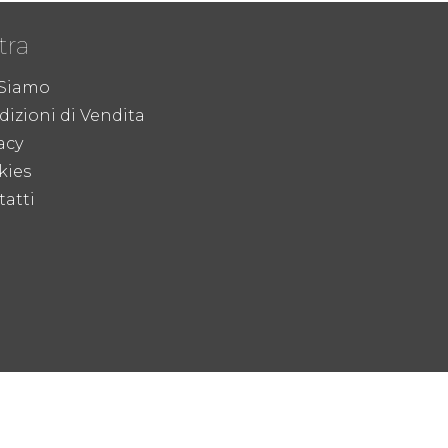
tra
 Siamo
izioni di Vendita
acy
kies
atti