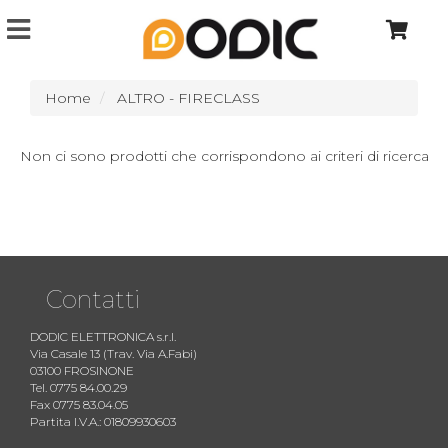
Home
ALTRO - FIRECLASS
Non ci sono prodotti che corrispondono ai criteri di ricerca
Contatti
DODIC ELETTRONICA s.r.l.
Via Casale 13 (Trav. Via A.Fabi)
03100 FROSINONE
Tel. 0775 84.00.29
Fax 0775 83.04.05
Partita I.V.A.: 01809930603