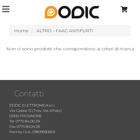
Home
ALTRO - FAAC ANTIFURTI
Non ci sono prodotti che corrispondono ai criteri di ricerca
Contatti
DODIC ELETTRONICA s.r.l.
Via Casale 13 (Trav. Via A.Fabi)
03100 FROSINONE
Tel. 0775 84.00.29
Fax 0775 83.04.05
Partita I.V.A.: 01809930603