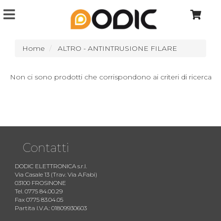
Home
ALTRO - ANTINTRUSIONE FILARE
Non ci sono prodotti che corrispondono ai criteri di ricerca
Contatti
DODIC ELETTRONICA s.r.l.
Via Casale 13 (Trav. Via A.Fabi)
03100 FROSINONE
Tel. 0775 84.00.29
Fax 0775 83.04.05
Partita I.V.A.: 01809930603