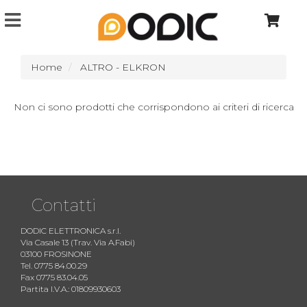
Home
ALTRO - ELKRON
Non ci sono prodotti che corrispondono ai criteri di ricerca
Contatti
DODIC ELETTRONICA s.r.l.
Via Casale 13 (Trav. Via A.Fabi)
03100 FROSINONE
Tel. 0775 84.00.29
Fax 0775 83.04.05
Partita I.V.A.: 01809930603