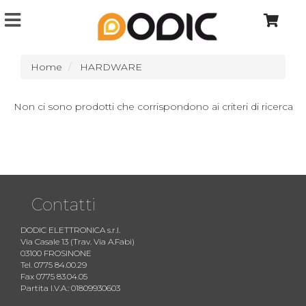
Home
HARDWARE
Non ci sono prodotti che corrispondono ai criteri di ricerca
Contatti
DODIC ELETTRONICA s.r.l.
Via Casale 13 (Trav. Via A.Fabi)
03100 FROSINONE
Tel. 0775 84.00.29
Fax 0775 83.04.05
Partita I.V.A.: 01809930603