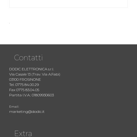
Contatti
DODIC ELETTRONICA s.r.l.
Via Casale 13 (Trav. Via A.Fabi)
03100 FROSINONE
Tel. 0775 84.00.29
Fax 0775 83.04.05
Partita I.V.A.: 01809930603
Email:
marketing@dodic.it
Extra