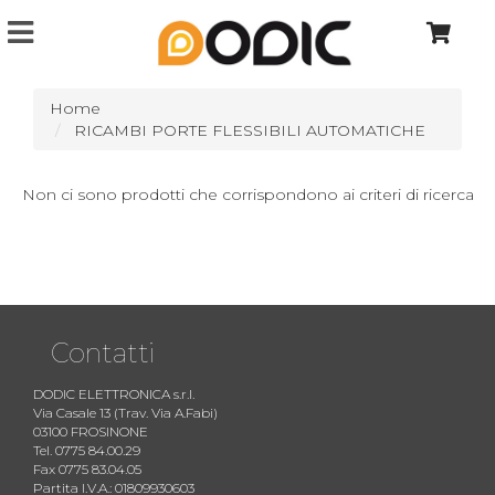
Home
RICAMBI PORTE FLESSIBILI AUTOMATICHE
Non ci sono prodotti che corrispondono ai criteri di ricerca
Contatti
DODIC ELETTRONICA s.r.l.
Via Casale 13 (Trav. Via A.Fabi)
03100 FROSINONE
Tel. 0775 84.00.29
Fax 0775 83.04.05
Partita I.V.A.: 01809930603