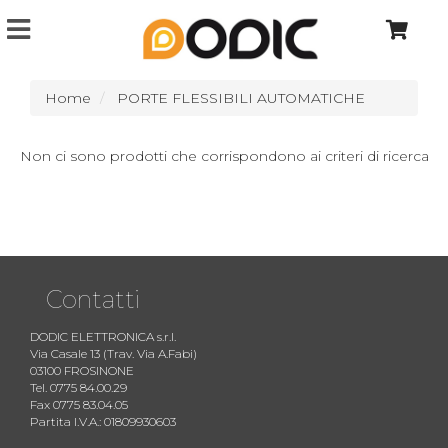
Home
PORTE FLESSIBILI AUTOMATICHE
Non ci sono prodotti che corrispondono ai criteri di ricerca
Contatti
DODIC ELETTRONICA s.r.l.
Via Casale 13 (Trav. Via A.Fabi)
03100 FROSINONE
Tel. 0775 84.00.29
Fax 0775 83.04.05
Partita I.V.A.: 01809930603