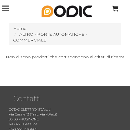
Home
ALTRO - PORTE AUTOMATICHE -
COMMERCIALE
Non ci sono prodotti che corrispondono ai criteri di ricerca
Contatti
DODIC ELETTRONICA s.r.l.
Via Casale 13 (Trav. Via A.Fabi)
03100 FROSINONE
Tel. 0775 84.00.29
Fax 0775 83.04.05