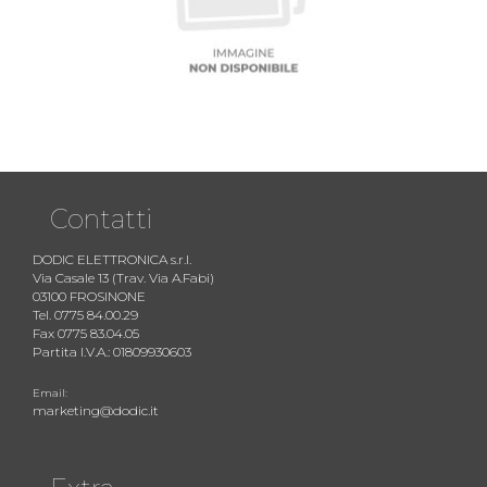
Contatti
DODIC ELETTRONICA s.r.l.
Via Casale 13 (Trav. Via A.Fabi)
03100 FROSINONE
Tel. 0775 84.00.29
Fax 0775 83.04.05
Partita I.V.A.: 01809930603
Email:
marketing@dodic.it