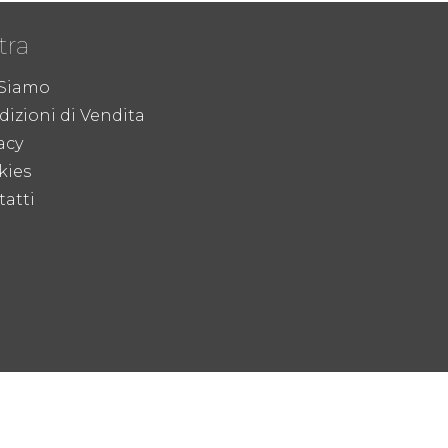
tra
 Siamo
izioni di Vendita
acy
kies
atti