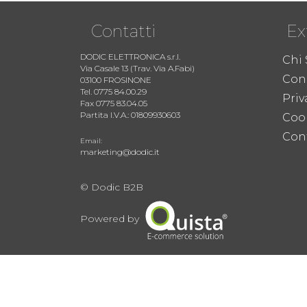
Contatti
Ex
DODIC ELETTRONICA s.r.l.
Chi
Via Casale 13 (Trav. Via A.Fabi)
Cond
03100 FROSINONE
Tel. 0775 84.00.29
Priv
Fax 0775 83.04.05
Partita I.V.A.: 01809930603
Coo
Cont
Email:
marketing@dodic.it
© Dodic B2B
Powered by