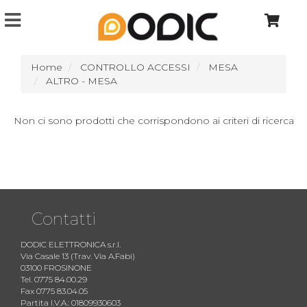
Home
CONTROLLO ACCESSI
MESA
ALTRO - MESA
Non ci sono prodotti che corrispondono ai criteri di ricerca
Contatti
DODIC ELETTRONICA s.r.l.
Via Casale 13 (Trav. Via A.Fabi)
03100 FROSINONE
Tel. 0775 84.00.29
Fax 0775 83.04.05
Partita I.V.A.: 01809930603