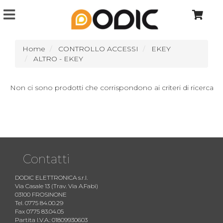
Home
CONTROLLO ACCESSI
EKEY
ALTRO - EKEY
Non ci sono prodotti che corrispondono ai criteri di ricerca
Contatti
DODIC ELETTRONICA s.r.l.
Via Casale 13 (Trav. Via A.Fabi)
03100 FROSINONE
Tel. 0775 84.00.29
Fax 0775 83.04.05
Partita I.V.A.: 01809930603