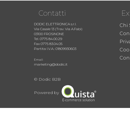
Contatti
Ex
DODIC ELETTRONICA s.r.l.
Chi
Via Casale 13 (Trav. Via A.Fabi)
Cond
03100 FROSINONE
Tel. 0775 84.00.29
Priv
Fax 0775 83.04.05
Partita I.V.A.: 01809930603
Coo
Cont
Email:
marketing@dodic.it
© Dodic B2B
Powered by