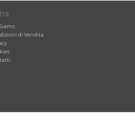
tra
 Siamo
izioni di Vendita
acy
kies
atti