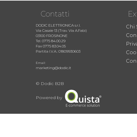
Contatti
Ex
DODIC ELETTRONICA s.r.l.
Chi
Via Casale 13 (Trav. Via A.Fabi)
Cond
03100 FROSINONE
Tel. 0775 84.00.29
Priv
Fax 0775 83.04.05
Partita I.V.A.: 01809930603
Coo
Cont
Email:
marketing@dodic.it
© Dodic B2B
Powered by