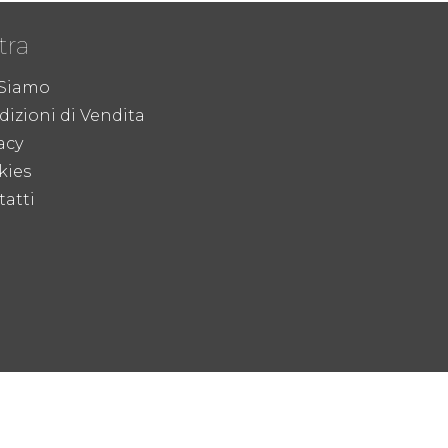
tra
 Siamo
izioni di Vendita
acy
kies
atti