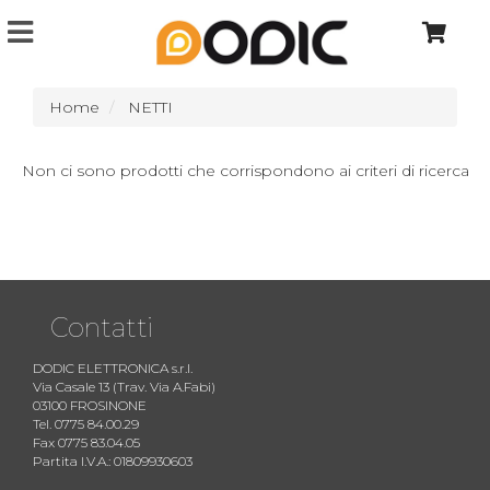
Home
NETTI
Non ci sono prodotti che corrispondono ai criteri di ricerca
Contatti
DODIC ELETTRONICA s.r.l.
Via Casale 13 (Trav. Via A.Fabi)
03100 FROSINONE
Tel. 0775 84.00.29
Fax 0775 83.04.05
Partita I.V.A.: 01809930603