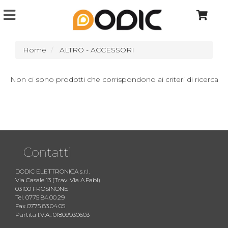
Home
ALTRO - ACCESSORI
Non ci sono prodotti che corrispondono ai criteri di ricerca
Contatti
DODIC ELETTRONICA s.r.l.
Via Casale 13 (Trav. Via A.Fabi)
03100 FROSINONE
Tel. 0775 84.00.29
Fax 0775 83.04.05
Partita I.V.A.: 01809930603