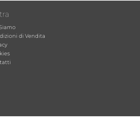
tra
 Siamo
izioni di Vendita
acy
kies
atti