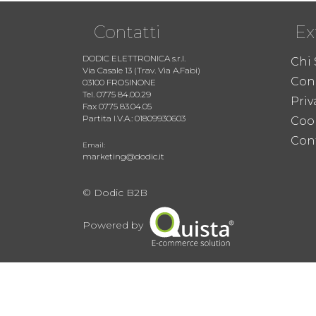
Contatti
Ex
DODIC ELETTRONICA s.r.l.
Chi
Via Casale 13 (Trav. Via A.Fabi)
Cond
03100 FROSINONE
Tel. 0775 84.00.29
Priv
Fax 0775 83.04.05
Partita I.V.A.: 01809930603
Coo
Cont
Email:
marketing@dodic.it
© Dodic B2B
Powered by