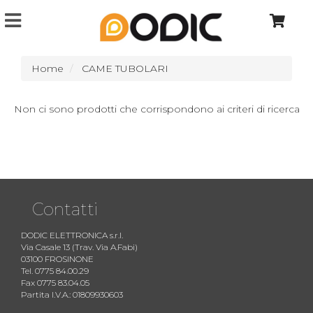
Home
CAME TUBOLARI
Non ci sono prodotti che corrispondono ai criteri di ricerca
Contatti
DODIC ELETTRONICA s.r.l.
Via Casale 13 (Trav. Via A.Fabi)
03100 FROSINONE
Tel. 0775 84.00.29
Fax 0775 83.04.05
Partita I.V.A.: 01809930603