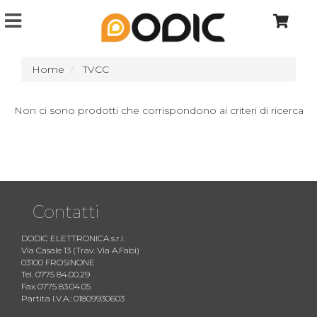
Home
TVCC
Non ci sono prodotti che corrispondono ai criteri di ricerca
Contatti
DODIC ELETTRONICA s.r.l.
Via Casale 13 (Trav. Via A.Fabi)
03100 FROSINONE
Tel. 0775 84.00.29
Fax 0775 83.04.05
Partita I.V.A.: 01809930603