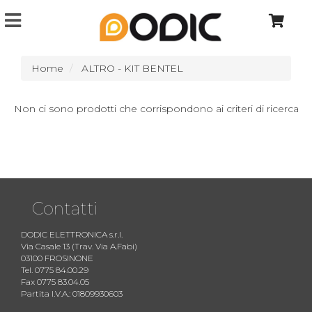
Home
ALTRO - KIT BENTEL
Non ci sono prodotti che corrispondono ai criteri di ricerca
Contatti
DODIC ELETTRONICA s.r.l.
Via Casale 13 (Trav. Via A.Fabi)
03100 FROSINONE
Tel. 0775 84.00.29
Fax 0775 83.04.05
Partita I.V.A.: 01809930603