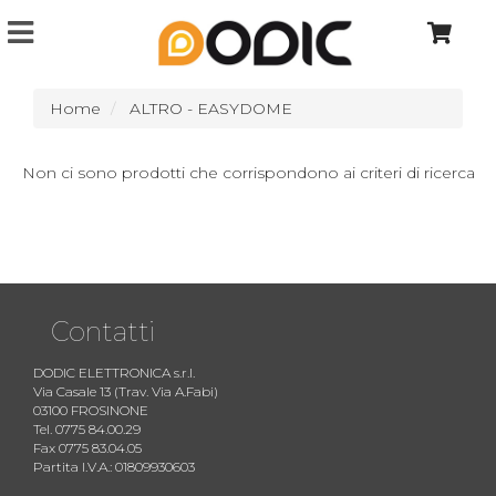
Home
ALTRO - EASYDOME
Non ci sono prodotti che corrispondono ai criteri di ricerca
Contatti
DODIC ELETTRONICA s.r.l.
Via Casale 13 (Trav. Via A.Fabi)
03100 FROSINONE
Tel. 0775 84.00.29
Fax 0775 83.04.05
Partita I.V.A.: 01809930603