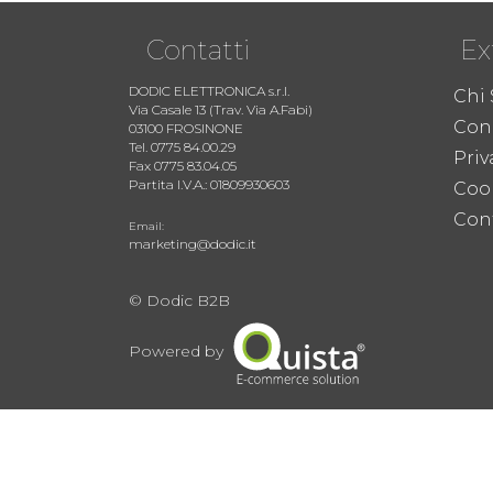
Contatti
Ex
DODIC ELETTRONICA s.r.l.
Chi
Via Casale 13 (Trav. Via A.Fabi)
Cond
03100 FROSINONE
Tel. 0775 84.00.29
Priv
Fax 0775 83.04.05
Partita I.V.A.: 01809930603
Coo
Cont
Email:
marketing@dodic.it
© Dodic B2B
Powered by