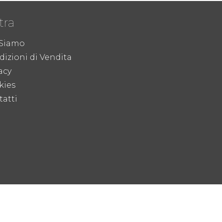
tra
 Siamo
izioni di Vendita
acy
kies
atti