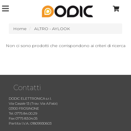
Home
ALTRO - AYLOOK
Non ci sono prodotti che corrispondono ai criteri di ricerca
Contatti
DODIC ELETTRONICA s.r.l.
Via Casale 13 (Trav. Via A.Fabi)
03100 FROSINONE
Tel. 0775 84.00.29
Fax 0775 83.04.05
Partita I.V.A.: 01809930603