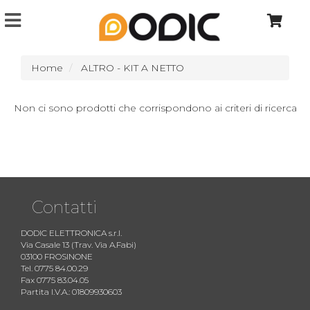
Home
ALTRO - KIT A NETTO
Non ci sono prodotti che corrispondono ai criteri di ricerca
Contatti
DODIC ELETTRONICA s.r.l.
Via Casale 13 (Trav. Via A.Fabi)
03100 FROSINONE
Tel. 0775 84.00.29
Fax 0775 83.04.05
Partita I.V.A.: 01809930603