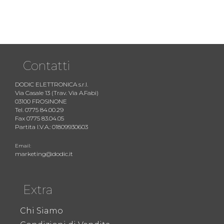
Contatti
DODIC ELETTRONICA s.r.l.
Via Casale 13 (Trav. Via A.Fabi)
03100 FROSINONE
Tel. 0775 84.00.29
Fax 0775 83.04.05
Partita I.V.A.: 01809930603
Email:
marketing@dodic.it
Extra
Chi Siamo