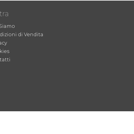
tra
 Siamo
izioni di Vendita
acy
kies
atti