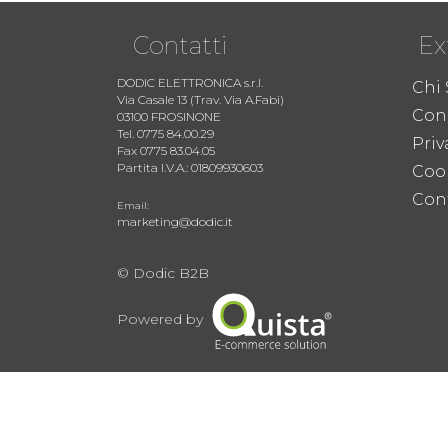
Contatti
Ex
DODIC ELETTRONICA s.r.l.
Chi
Via Casale 13 (Trav. Via A.Fabi)
Cond
03100 FROSINONE
Tel. 0775 84.00.29
Priv
Fax 0775 83.04.05
Partita I.V.A.: 01809930603
Coo
Cont
Email:
marketing@dodic.it
© Dodic B2B
Powered by