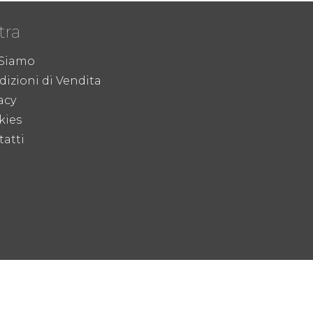
tra
 Siamo
izioni di Vendita
acy
kies
atti