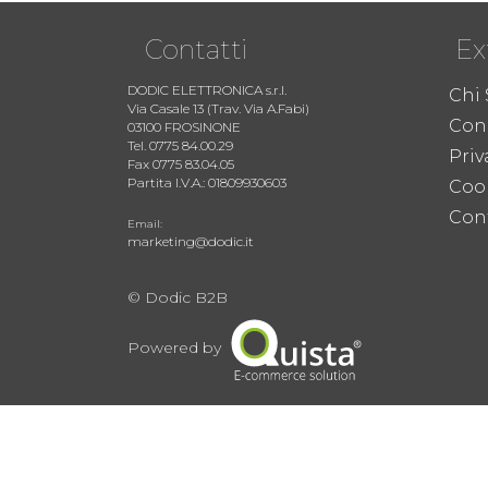
Contatti
Ex
DODIC ELETTRONICA s.r.l.
Chi
Via Casale 13 (Trav. Via A.Fabi)
Cond
03100 FROSINONE
Tel. 0775 84.00.29
Priv
Fax 0775 83.04.05
Partita I.V.A.: 01809930603
Coo
Cont
Email:
marketing@dodic.it
© Dodic B2B
Powered by