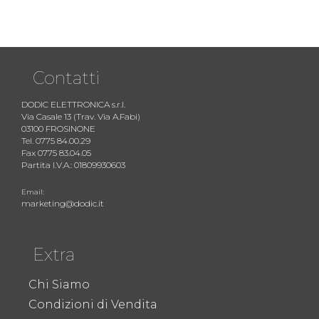
Contatti
DODIC ELETTRONICA s.r.l.
Via Casale 13 (Trav. Via A.Fabi)
03100 FROSINONE
Tel. 0775 84.00.29
Fax 0775 83.04.05
Partita I.V.A.: 01809930603
Email:
marketing@dodic.it
Extra
Chi Siamo
Condizioni di Vendita