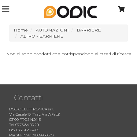
Home
AUTOMAZIONI
BARRIERE
ALTRO - BARRIERE
Non ci sono prodotti che corrispondono ai criteri di ricerca
Contatti
DODIC ELETTRONICA s.r.l.
Via Casale 13 (Trav. Via A.Fabi)
03100 FROSINONE
Tel. 0775 84.00.29
Fax 0775 83.04.05
Partita I.V.A.: 01809930603